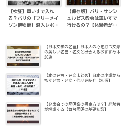
【検証】車いすで入れ
【保存版】パリ・サンシ
る？パリの【フリーメイ
ュルピス教会は車いすで
ソン博物館】潜入レポー
行けるの？【体験者が解
ト！
説】
【日本文学の名言】日本人の心を打つ文豪
の美しい名言・名文と出会えるおすすめ本
20選
【本の名言・名文まとめ】日本の小説から
探す名言・名文・作品を紹介【20選】
【発表会での照明案の書き方は？】経験者
が解説する【舞台照明の基礎知識】