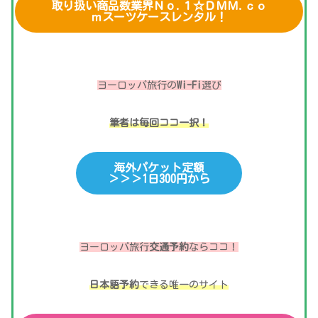
取り扱い商品数業界Ｎо.１☆ＤＭＭ.ｃｏ
ｍスーツケースレンタル！
ヨーロッパ旅行の
Wi-Fi
選び
筆者は毎回ココ一択！
海外パケット定額
＞＞＞1日300円から
ヨーロッパ旅行
交通予約
ならココ！
日本語予約
できる唯一のサイト