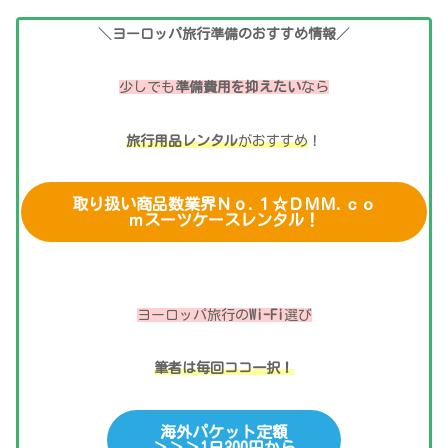
＼
ヨーロッパ旅行準備のおすすめ情報
／
少しでも
準備費用を抑えたい
なら
旅行用品レンタル
がおすすめ
！
取り扱い商品数業界Ｎо.１☆ＤＭＭ.ｃｏ
ｍスーツケースレンタル！
ヨーロッパ旅行の
Wi-Fi
選び
筆者は毎回ココ一択！
海外パケット定額
＞＞＞1日300円から