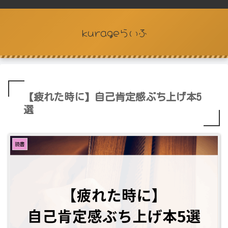
kurageらいふ
【疲れた時に】自己肯定感ぶち上げ本5
選
読書