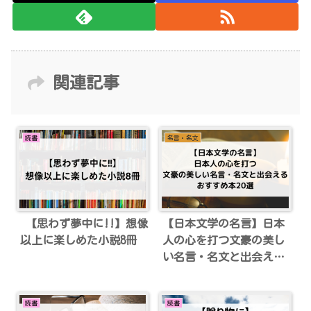
関連記事
読書
名言・名文
【思わず夢中に!!】想像
【日本文学の名言】日本
以上に楽しめた小説8冊
人の心を打つ文豪の美し
い名言・名文と出会える
おすすめ本20選
読書
読書