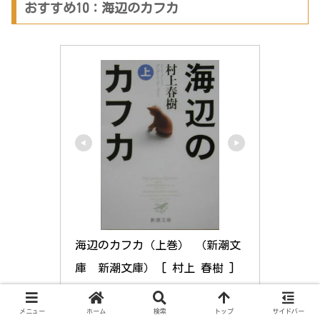
おすすめ10：海辺のカフカ
海辺のカフカ（上巻） （新潮文
庫　新潮文庫） [ 村上 春樹 ]
楽天市場で見る
メニュー
ホーム
検索
トップ
サイドバー