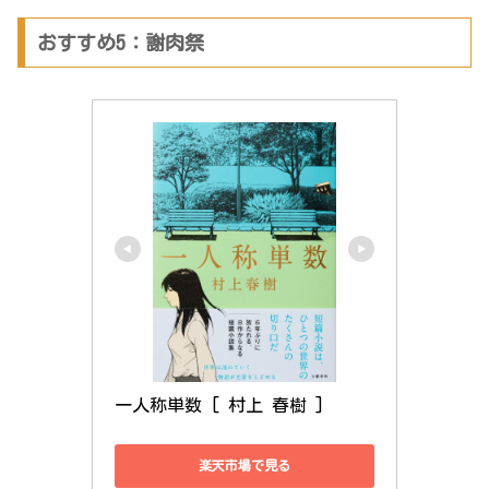
おすすめ5：謝肉祭
一人称単数 [ 村上 春樹 ]
楽天市場で見る